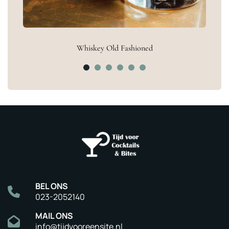
Whiskey Old Fashioned
BEL ONS
023-2052140
MAIL ONS
info@tijdvooreensite.nl